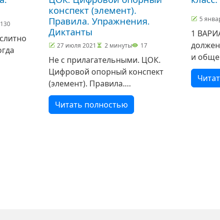
конспект (элемент).
Правила. Упражнения.
5 янва
130
Диктанты
1 ВАРИАНТ «Родно
 слитно
должен
27 июля 2021
2 минуты
17
огда
и обще
Не с прилагательными. ЦОК.
образо
Цифровой опорный конспект
я
Чита
образо
(элемент). Правила.
ными,
(Петр 
Упражнения. Диктанты
из
поэт). 
Читать полностью
Примерные задания по
предло
материалу: -Сформулируй
понима
главную мысль таблицы. -
Прочти правила.
-Переформулируй правила.
ниц
ая страница