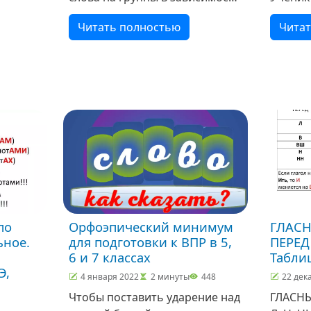
от количества букв в суффиксе.
экране,
Читать полностью
Чита
запись
Местои
и чемо
Выборо
распре
самоди
по
Орфоэпический минимум
ГЛАСН
ьное.
для подготовки к ВПР в 5,
ПЕРЕД 
6 и 7 классах
Табли
Э,
4 января 2022
2 минуты
448
22 дек
Чтобы поставить ударение над
ГЛАСНЫ