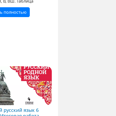
Л, Н, НН, В, ВШ. Таблица
ть полностью
й русский язык 6
 Итоговая работа