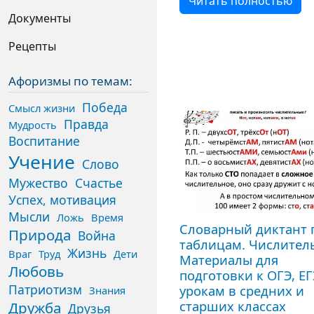
Читать полностью
Документы
Рецепты
Афоризмы по темам:
Победа
Смысл жизни
Правда
Мудрость
Воспитание
Учение
Слово
Мужество
Счастье
Успех, мотивация
Мысли
Ложь
Время
Словарный диктант 
Природа
Война
таблицам. Числител
Жизнь
Враг
Труд
Дети
Материалы для
Любовь
подготовки к ОГЭ, ЕГ
Патриотизм
урокам в средних и
Знания
старших классах
Дружба
Друзья