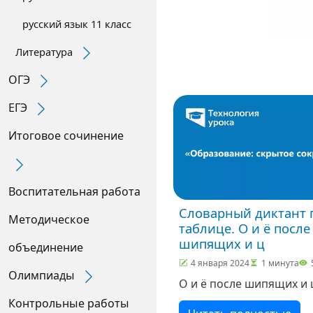
русский язык 11 класс
Expand Secondary Navigation Menu
Литература
ОГЭ
Expand Secondary Navigation Menu
ЕГЭ
Expand Secondary Navigation Menu
Итоговое сочинение
Expand Secondary Navigation Menu
Воспитательная работа
Словарный диктант 
Методическое
таблице. О и ё после
шипящих и ц
объединение
4 января 2024
1 минута
Олимпиады
Expand Secondary Navigation Menu
О и ё после шипящих и 
Контрольные работы