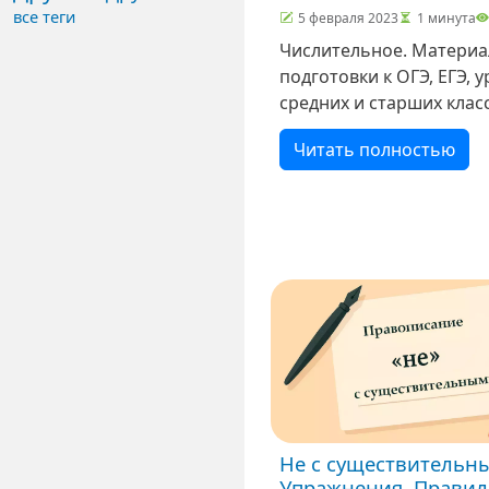
все теги
5 февраля 2023
1 минута
Числительное. Материа
подготовки к ОГЭ, ЕГЭ, 
средних и старших клас
Тексты для тренировок
Читать полностью
https://4ege.ru/trening-g
russkiy/55930-teksty-dlya
itogovogo-sobesed…
Не с существительн
Упражнения. Правил