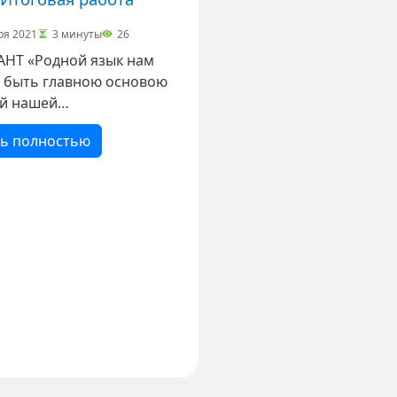
ря 2021
3 минуты
26
й язык нам
 быть главною основою
й нашей
ванности, и
ть полностью
вания каждого из нас».
Вяземский, русский
Напишите в 2-3
жениях, как вы
ете эту фразу.