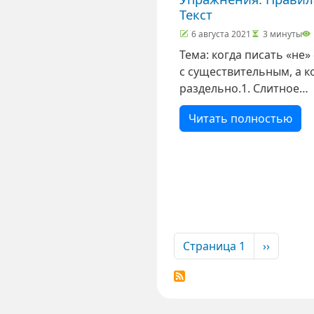
Текст
6 августа 2021
3 минуты
Тема: когда писать «не»
с существительным, а к
раздельно.1. Слитное
написание«Не» пишетс
Читать полностью
слитно с существитель
если выполняется одно 
условий.
Нумерация стра
Следующ
Страница 1
››