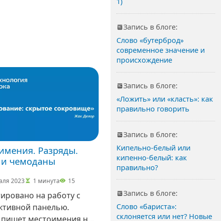
1)
Запись в блоге:
Слово «бутерброд»
современное значение и
происхождение
Запись в блоге:
«Ложить» или «класть»: как
правильно говорить
Запись в блоге:
Кипельно-белый или
имения. Разряды.
кипенно-белый: как
 и чемоданы
правильно?
аля 2023
1 минута
15
Запись в блоге:
ировано на работу с
Слово «бариста»:
ктивной панелью.
склоняется или нет? Новые
 пишет местоимения на