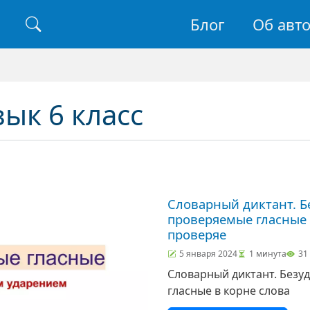
Основная н
Блог
Об авт
Найти
зык 6 класс
Словарный диктант. Б
проверяемые гласные 
проверяе
5 января 2024
1 минута
31
Словарный диктант. Без
гласные в корне слова