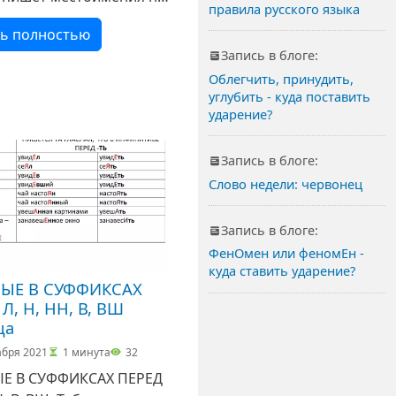
правила русского языка
 затем класс сверяет с
ть полностью
 с эталоном.
Запись в блоге:
мения. Разряды. Кейсы
Облегчить, принудить,
даны. Повторение.
углубить - куда поставить
чно-
ударение?
делительный
ктант
Запись в блоге:
Слово недели: червонец
Запись в блоге:
ФенОмен или феномЕн -
куда ставить ударение?
ЫЕ В СУФФИКСАХ
Л, Н, НН, В, ВШ
ца
абря 2021
1 минута
32
Е В СУФФИКСАХ ПЕРЕД