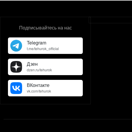
Подписывайтесь на нас
Telegram
t.me/tehurok_official
Дзен
dzen.ru/tehurok
ВКонтакте
vk.com/tehurok