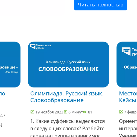
Читать полностью
по
Олимпиада. Русский язык.
Место
Словообразование
Кейсы
19 ноября 2023
6 минут
81
7 февр
557
1. Какие суффиксы выделяются
Ориент
ц
в следующих словах? Разбейте
интера
слова на группы в зависимости
Ученик