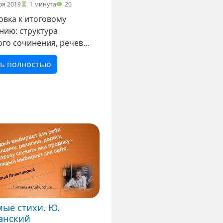
ря 2019
1 минута
20
овка к итоговому
нию: структура
ого сочинения, речевые
для итогового
ть полностью
ия, количество слов. с
званием материалов
ingoschool
ые стихи. Ю.
анский