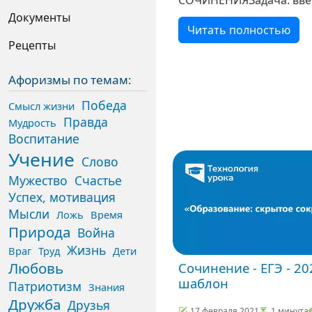
тему, подготовить читат
Документы
Читать полностью
понимания замысла ра
Рецепты
Тезис.
Афоризмы по темам:
Победа
Смысл жизни
Правда
Мудрость
Воспитание
Учение
Слово
Мужество
Счастье
Успех, мотивация
Мысли
Ложь
Время
Природа
Война
Жизнь
Враг
Труд
Дети
Любовь
Сочинение - ЕГЭ - 20
шаблон
Патриотизм
Знания
Дружба
Друзья
17 февраля 2021
1 минута