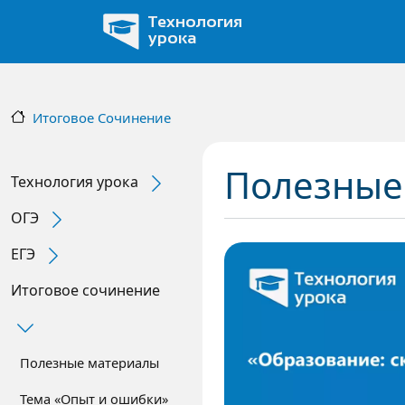
Перейти к основному содержанию
Технология
урока
Итоговое Сочинение
Полезные
Технология урока
Expand Secondary Navigation Menu
ОГЭ
Expand Secondary Navigation Menu
ЕГЭ
Expand Secondary Navigation Menu
Итоговое сочинение
Expand Secondary Navigation Menu
Полезные материалы
Тема «Опыт и ошибки»