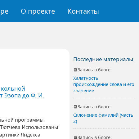
авигация
оре
О проекте
Контакты
Последние материалы
Запись в блоге:
Халатность:
происхождение слова и его
школьной
значение
т Эзопа до Ф. И.
Запись в блоге:
Склонение фамилий (часть
льной программы.
2)
Использованы
артинки Яндекса
Запись в блоге: