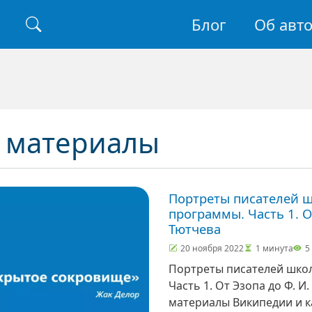
Основная н
Блог
Об авт
Найти
 материалы
Портреты писателей 
программы. Часть 1. О
Тютчева
20 ноября 2022
1 минута
5
Портреты писателей шко
Часть 1. От Эзопа до Ф. И. Тютчева 
материалы Википедии и к