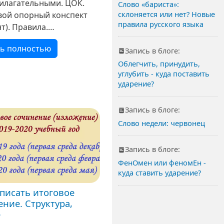
рилагательными. ЦОК.
Слово «бариста»:
склоняется или нет? Новые
ой опорный конспект
правила русского языка
т). Правила.
ения. Диктанты
ть полностью
ные задания по
Запись в блоге:
алу: -Сформулируй
Облегчить, принудить,
углубить - куда поставить
ю мысль таблицы. -
ударение?
 правила.
ормулируй правила.
Запись в блоге:
Слово недели: червонец
Запись в блоге:
ФенОмен или феномЕн -
куда ставить ударение?
аписать итоговое
ние. Структура,
е