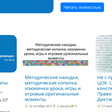
Читать полностью
.
Методические находки,
Не с 
веты
методическая копилка,
ЦОК. 
изюминки урока, игры и
конспе
31
игровые оригинальные
Прави
моменты
Дикта
Ь ОТ
24 октября 2021
2 минуты
9
27 июл
сти в