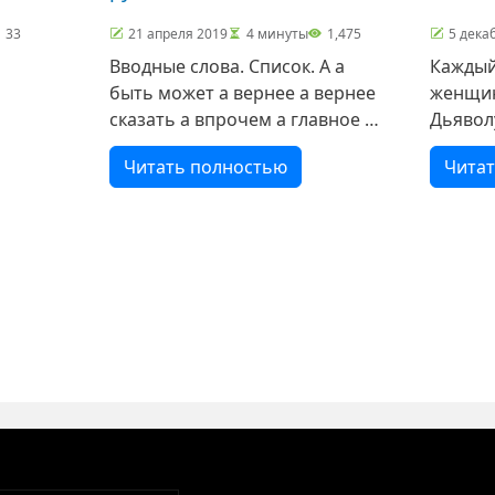
33
21 апреля 2019
4 минуты
1,475
5 дека
Вводные слова. Список. А а
Каждый
быть может а вернее а вернее
женщин
сказать а впрочем а главное а
Дьявол
значит а лучше сказать а
— кажд
Читать полностью
Чита
ёте
между прочим а может быть а
Каждый
:
наоборот а например а
слово 
следовательно а точнее
молитв
лярия и
для би
в
себе.
Фауст»,
ниц
ая страница