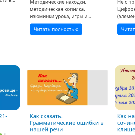
Методические находки,
Не с п
еля к
методическая копилка,
Цифров
боты.
изюминки урока, игры и
(элемен
игровые оригинальные
Упражн
Читать полностью
Чита
моменты – всё это делает урок
Пример
привлекательным для
матери
изучения материала.
главну
(Страница будет пополняться)
Прочти
Например, всем известный
-Переф
синквейн.
21-
Как сказать.
Как н
Грамматические ошибки в
сочине
нашей речи
клиш
4