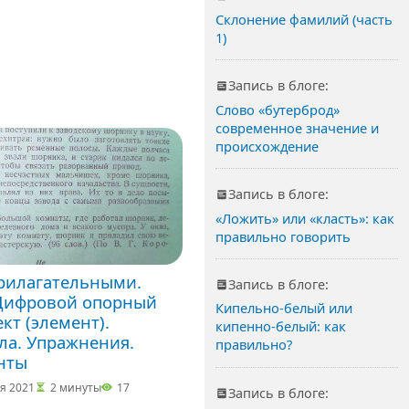
Склонение фамилий (часть
1)
Запись в блоге:
Слово «бутерброд»
современное значение и
происхождение
Запись в блоге:
«Ложить» или «класть»: как
правильно говорить
прилагательными.
Запись в блоге:
Цифровой опорный
Кипельно-белый или
кт (элемент).
кипенно-белый: как
ла. Упражнения.
правильно?
нты
я 2021
2 минуты
17
Запись в блоге: