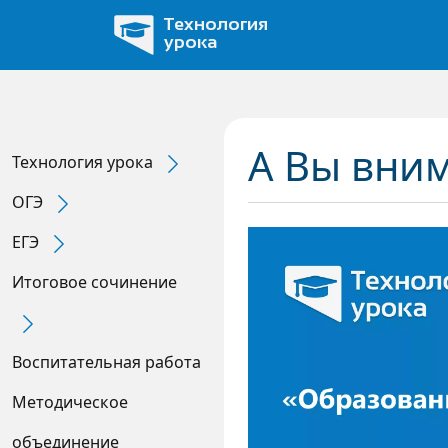
Перейти к основному содержанию
Технология
урока
А Вы вни
Технология урока
Expand Secondary Navigation Menu
ОГЭ
Expand Secondary Navigation Menu
ЕГЭ
Expand Secondary Navigation Menu
Итоговое сочинение
Expand Secondary Navigation Menu
Воспитательная работа
Методическое
объединение