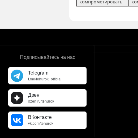
компрометировать
ко
Подписывайтесь на нас
Telegram
t.me/tehurok_official
Дзен
dzen.ru/tehurok
ВКонтакте
vk.com/tehurok