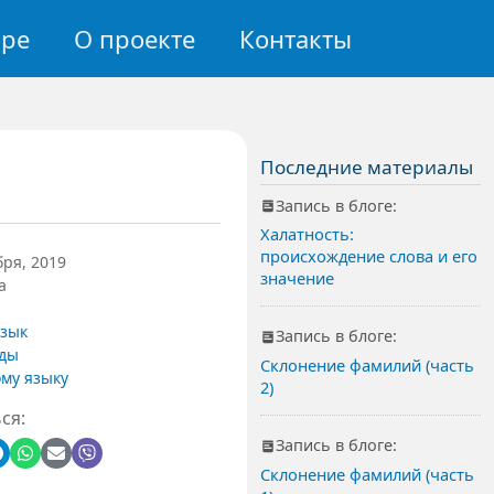
авигация
оре
О проекте
Контакты
Последние материалы
Запись в блоге:
Халатность:
происхождение слова и его
бря, 2019
значение
а
язык
Запись в блоге:
ды
Склонение фамилий (часть
ому языку
2)
ся:
Запись в блоге:
Склонение фамилий (часть