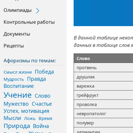
Олимпиады
Expand Secondary Navigation Menu
Контрольные работы
Документы
В данной таблице некот
данных в таблице слов
Рецепты
Слово
Афоризмы по темам:
протвень
Победа
Смысл жизни
друшлак
Правда
Мудрость
Воспитание
варежка
Учение
Слово
грейфрукт
Мужество
Счастье
проволка
Успех, мотивация
невропатолог
Мысли
Ложь
Время
полувер
Природа
Война
дермантин