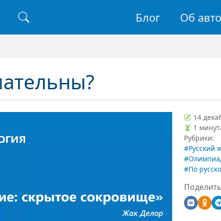
Основная н
Блог
Об авт
Найти
мательны?
14 дека
1 минут
Рубрики:
#Русский 
#Олимпиа
#По русск
Поделить