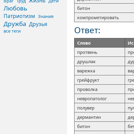
Жизнь
Враг
Труд
Дети
Любовь
битон
Патриотизм
Знания
компрометировать
Дружба
Друзья
Ответ:
все теги
Слово
Ис
протвень
пр
друшлак
ду
варежка
ва
грейфрукт
гр
проволка
пр
невропатолог
не
полувер
пу
дермантин
де
битон
бе