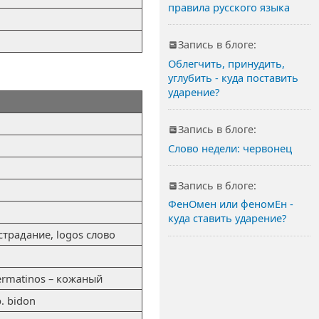
правила русского языка
Запись в блоге:
Облегчить, принудить,
углубить - куда поставить
ударение?
Запись в блоге:
Слово недели: червонец
Запись в блоге:
ФенОмен или феномЕн -
куда ставить ударение?
 страдание, logos слово
dermatinos – кожаный
. bidon