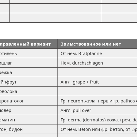
правленный вариант
Заимствованное или нет
отивень
От нем. Bratpfanne
ршлаг
Нем. durchschlagen
режка
ейпфрут
Англ. grape + fruit
оволока
вропатолог
Гр. neuron жила, нерв и гр. pathos
ловер
Англ. pull over
рматин
Гр. derma (dermatos) кожа, греч. 
тон, бидон
От нем. Beton или фр. be'ton, от фр