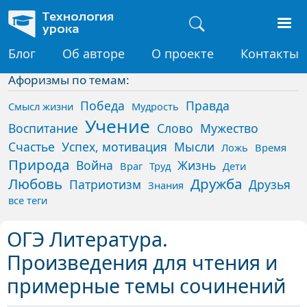
Перейти к основному содержанию
Технология
урока
Основная навигация
Блог
Об авторе
О проекте
Контакты
Найти
Афоризмы по темам:
Победа
Правда
Смысл жизни
Мудрость
Учение
Воспитание
Слово
Мужество
Счастье
Успех, мотивация
Мысли
Ложь
Время
Природа
Война
Жизнь
Враг
Труд
Дети
Любовь
Дружба
Патриотизм
Друзья
Знания
все теги
ОГЭ Литература.
Произведения для чтения и
примерные темы сочинений